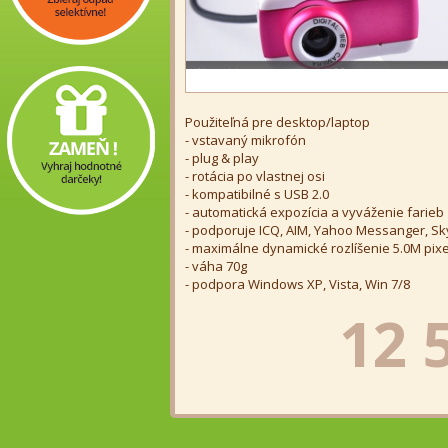
Použiteľná pre desktop/laptop
- vstavaný mikrofón
- plug & play
- rotácia po vlastnej osi
- kompatibilné s USB 2.0
- automatická expozícia a vyváženie farieb
- podporuje ICQ, AIM, Yahoo Messanger, Sk
- maximálne dynamické rozlíšenie 5.0M pixe
- váha 70g
- podpora Windows XP, Vista, Win 7/8
12 