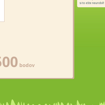
si to ešte neurobil!
500
bodov